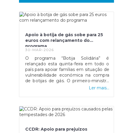
Apoio à botija de gás sobe para 25
euros com relançamento do
programa
30-MAR-2026
O programa “Botija Solidária” é
relançado esta quinta-feira em todo o
país para apoiar famílias em situação de
vulnerabilidade económica na compra
de botijas de gás. O primeiro-ministro
Luís Montenegro anunciou o aumento
Ler mais...
da comparticipação de 15 para 25 euros
durante os próximos três meses,
justificando a medida com o impacto
da guerra no Médio Oriente.
CCDR: Apoio para prejuízos