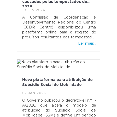
causados pelas tempestades de
2026
10-FEV-2026
A Comissão de Coordenação e
Desenvolvimento Regional do Centro
(CCDR Centro) disponibilizou uma
plataforma online para o registo de
prejuízos resultantes das tempestades
de 2026 que afetaram vários concelhos
Ler mais...
da Região Centro.O portal destina-se a
cidadãos, empresas, agricultores e
municípios, permitindo a sinalização de
danos em habitações, atividades
económicas, explorações agrícolas e
infraestruturas públicas, com vista ao
acesso a apoios técnicos e
Nova plataforma para atribuição do
financeiros.O registo dos prejuízos é
Subsídio Social de Mobilidade
um passo essencial para a avaliação
dos danos e para a ativação dos
07-JAN-2026
mecanismos de apoio público. A
O Governo publicou o decreto-lei n.º 1-
plataforma pode ser consultada no site
A/2026, que altera o modelo de
oficial da CCDR Centro.Esta
atribuição do Subsídio Social de
candidatura está disponível no site da
Mobilidade (SSM) e define um período
CCDR, através do deste