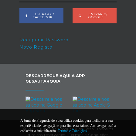
ENTRAR C/
ENTRAR C/
FACEBOOK
GOOGLE
Recuperar Password
Novo Registo
DESCARREGUE AQUI A APP
GESAUTARQUIA,
A Junta de Freguesia de Soza utiliza cookies para melhorar a sua
experiência de navegação e para fins estatísticos. Ao navegar está a
© 2026 Junta de Freguesia de Soza. Todos os
consentir a sua utilização.
Termos e Condições
direitos reservados |
Termos e Condições