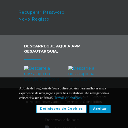
Recuperar Password
Novo Registo
DESCARREGUE AQUI A APP
GESAUTARQUIA,
A Junta de Freguesia de Soza utiliza cookies para melhorar a sua
experiência de navegação e para fins estatísticos. Ao navegar está a
© 2026 Junta de Freguesia de Soza. Todos os
consentir a sua utilização.
Termos e Condições
direitos reservados |
Termos e Condições
Definiçoes de Cookies
Aceitar
Desenvolvido por: