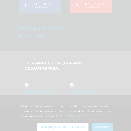
ENTRAR C/
ENTRAR C/
FACEBOOK
GOOGLE
Recuperar Password
Novo Registo
DESCARREGUE AQUI A APP
GESAUTARQUIA,
A Junta de Freguesia de Soza utiliza cookies para melhorar a sua
experiência de navegação e para fins estatísticos. Ao navegar está a
© 2026 Junta de Freguesia de Soza. Todos os
consentir a sua utilização.
Termos e Condições
direitos reservados |
Termos e Condições
Definiçoes de Cookies
Aceitar