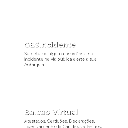
Consultar
GESIncidente
Se detetou alguma ocorrência ou
incidente na via pública alerte a sua
Autarquia
Participar
Balcão Virtual
Atestados, Certidões, Declarações,
Licenciamento de Canídeos e Felinos,