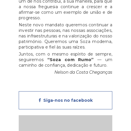
um de nós contribui, à sua maneira, para que
compromisso do Estado em
Associativas;Sustentabilidade
a nossa freguesia continue a crescer e a
proporcionar uma sociedade
afirmar-se como um exemplo de união e de
Ambiental.Dentro de cada uma
progresso.
mais inclusiva, visando eliminar
destas áreas, podem ser
Neste novo mandato queremos continuar a
barreiras estruturais e facilitar a
integradas diferentes ações de
investir nas pessoas, nas nossas associações,
integração plena dos cidadãos
formação. Estas áreas de
nas infraestruturas e na valorização do nosso
com deficiência. Para mais
património. Queremos uma Soza moderna,
formação não são restritivas
participativa e fiel às suas raízes.
informações, o INR disponibiliza
para a construção dos planos de
Juntos, com o mesmo espírito de sempre,
um canal de comunicação por
formação a candidatar. As
seguiremos
“Soza com Rumo”
— um
e-mail para o esclarecimento de
entidades podem submeter
caminho de confiança, dedicação e futuro.
dúvidas: inr-
formação em quaisquer áreas
Nelson da Costa Cheganças
pih.prr@inr.mtsss.pt.Fonte: INR
que entendam como
pertinentes para o seu
desempenho qualitativo na
gestão e execução das
Siga-nos no facebook
atividades associativas.As
candidaturas são submetidas
exclusivamente através de
aplicação informática, na