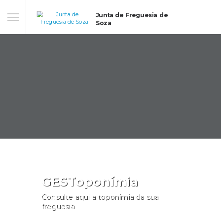
Junta de Freguesia de
Soza
GESToponímia
Consulte aqui a toponímia da sua
freguesia