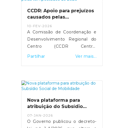
próximos três meses,
CCDR: Apoio para prejuízos
justificando a medida com o
causados pelas
impacto da guerra no Médio
tempestades de 2026
10-FEV-2026
Oriente.
A Comissão de Coordenação e
Desenvolvimento Regional do
Centro (CCDR Centro)
disponibilizou uma plataforma
Partilhar
Ver mais...
online para o registo de
prejuízos resultantes das
tempestades de 2026 que
afetaram vários concelhos da
Região Centro.O portal destina-
se a cidadãos, empresas,
Nova plataforma para
agricultores e municípios,
atribuição do Subsídio
permitindo a sinalização de
Social de Mobilidade
07-JAN-2026
danos em habitações, atividades
O Governo publicou o decreto-
económicas, explorações