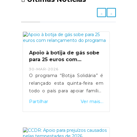
Apoio à botija de gás sobe
para 25 euros com
relançamento do programa
30-MAR-2026
O programa “Botija Solidária” é
relançado esta quinta-feira em
todo o país para apoiar famílias
em situação de vulnerabilidade
Partilhar
Ver mais...
económica na compra de botijas
de gás. O primeiro-ministro Luís
Montenegro anunciou o
aumento da comparticipação de
15 para 25 euros durante os