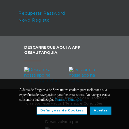
Recuperar Password
Novo Registo
DESCARREGUE AQUI A APP
GESAUTARQUIA,
A Junta de Freguesia de Soza utiliza cookies para melhorar a sua
experiência de navegação e para fins estatísticos. Ao navegar está a
© 2026 Junta de Freguesia de Soza. Todos os
consentir a sua utilização.
Termos e Condições
direitos reservados |
Termos e Condições
Definiçoes de Cookies
Aceitar
Desenvolvido por: