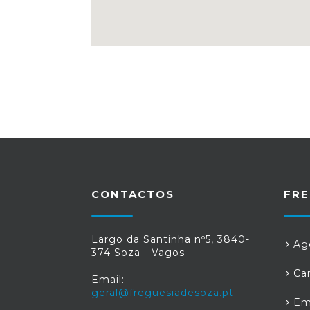
CONTACTOS
FRE
Largo da Santinha nº5, 3840-
Age
374 Soza - Vagos
Car
Email:
geral@freguesiadesoza.pt
Em